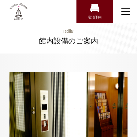
宿泊予約
宿泊検索
【公式】館内
Facility
施設のご案内
航空券＋宿泊検索
館内設備のご案内
トップページ
｜ホテル モ
新幹線・JR＋宿泊検索
客室
ンテ エルマ
ーナ神戸 ア
朝食
チェックイン日がお決まりの方
マリー｜三ノ
宿泊プラン
宮駅・三宮駅
チェックイン
館内設備
近くのホテル
アクセス・観光情報
チェックアウト
よくあるご質問
お問い合わせ
オンラインショップ