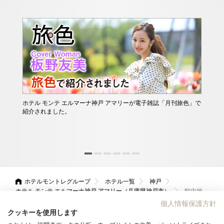
ホテル モンテ エルマーナ神戸 アマリーが電子雑誌「月刊旅色」で
ホテ
紹介されました。
れた
泊割
参画
会員
ホテルモントレグループ
ホテル一覧
神戸
ホテル モンテ エルマーナ神戸 アマリー（兵庫県神戸市）
館内施
設のご案内
個人情報保護方針
クッキーを使用します