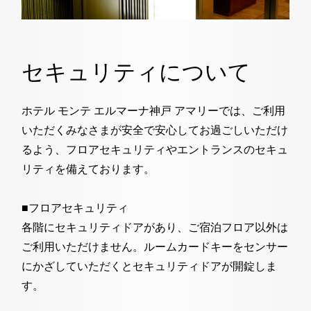
2人
1室
人数
室数
トリ
ユー
イン
ファ
チェックイン日がお決まりでない方
ップ
チュ
スタ
イス
セキュリティについて
クラブモントレ
アド
ーブ
グラ
ブッ
バイ
ム
ク
求人情報
ザー
ホテル モンテ エルマーナ神戸 アマリーでは、ご利用
いただくみなさまが安全で安心してお過ごしいただけ
宿泊予約確認・キャンセル
るよう、フロアセキュリティやエントランスのセキュ
リティを備えております。
■フロアセキュリティ
各階にセキュリティドアがあり、ご宿泊フロア以外は
ご利用いただけません。ルームカードキーをセンサー
にかざしていただくとセキュリティドアが開錠しま
す。