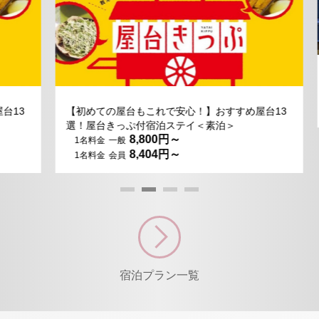
シ
3
【初めての屋台もこれで安心！】おすすめ屋台13
選！屋台きっぷ付宿泊ステイ＜素泊＞
8,800
8,404
宿泊プラン一覧