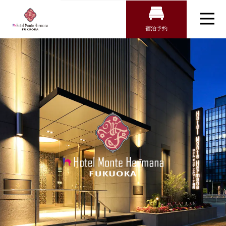
宿泊予約
宿泊検索
ホテル モン
テ エルマー
航空券＋宿泊検索
トップページ
ナ福岡｜渡辺
新幹線・JR＋宿泊検索
客室
通駅近くのホ
テル（福岡
朝食
チェックイン日がお決まりの方
市）
宿泊プラン
チェックイン
館内設備
アクセス・観光情報
チェックアウト
よくあるご質問
お問い合わせ
オンラインショップ