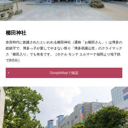
櫛田神社
奈良時代に創建されたといわれる櫛田神社（通称「お櫛田さん」）は博多の
総鎮守で、博多っ子が愛してやまない祭り「博多祇園山笠」のクライマック
ス「櫛田入り」でも有名です。［ホテル モンテ エルマーナ福岡より地下鉄
で約5分］
GoogleMapで確認