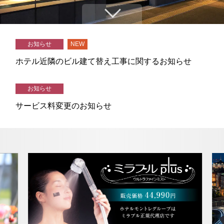
2人
1室
人数
室数
↓
トリ
ユー
イン
ファ
チェックイン日がお決まりでない方
ップ
チュ
スタ
イス
お知らせ
NEW
クラブモントレ
アド
ーブ
グラ
ブッ
ホテル近隣のビル建て替え工事に関するお知らせ
バイ
ム
ク
求人情報
ザー
お知らせ
宿泊予約確認・キャンセル
サービス料変更のお知らせ