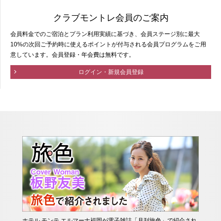
クラブモントレ会員のご案内
会員料金でのご宿泊とプラン利用実績に基づき、会員ステージ別に最大
10%の次回ご予約時に使えるポイントが付与される会員プログラムをご用
意しています。会員登録・年会費は無料です。
ログイン・新規会員登録
ホテル モンテ エルマーナ福岡が電子雑誌「月刊旅色」で紹介され
【販