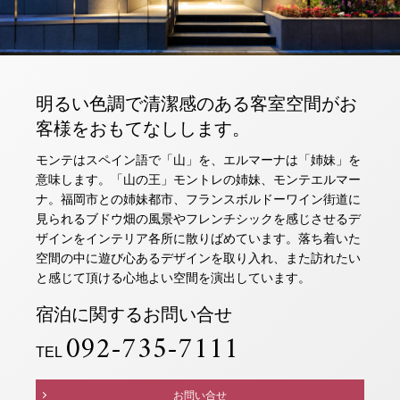
2人
1室
人数
室数
トリ
ユー
イン
ファ
チェックイン日がお決まりでない方
ップ
チュ
スタ
イス
クラブモントレ
アド
ーブ
グラ
ブッ
明るい色調で清潔感のある客室空間がお
バイ
ム
ク
客様をおもてなしします。
求人情報
ザー
モンテはスペイン語で「山」を、エルマーナは「姉妹」を
意味します。「山の王」モントレの姉妹、モンテエルマー
宿泊予約確認・キャンセル
ナ。福岡市との姉妹都市、フランスボルドーワイン街道に
見られるブドウ畑の風景やフレンチシックを感じさせるデ
ザインをインテリア各所に散りばめています。落ち着いた
空間の中に遊び心あるデザインを取り入れ、また訪れたい
と感じて頂ける心地よい空間を演出しています。
宿泊に関するお問い合せ
092-735-7111
TEL
お問い合せ