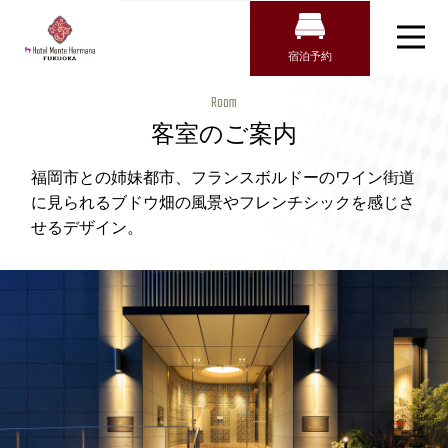
宿泊予約
宿泊検索
【公式】客室
Room
のご案内｜ホ
航空券＋宿泊検索
客室のご案内
トップページ
テル モンテ
新幹線・JR＋宿泊検索
客室
エルマーナ福
福岡市との姉妹都市、フランスボルドーのワイン街道
岡｜渡辺通駅
に見られるブドウ畑の風景やフレンチシックを感じさ
朝食
チェックイン日がお決まりの方
近くのホテル
せるデザイン。
宿泊プラン
（福岡市）
チェックイン
館内設備
アクセス・観光情報
チェックアウト
よくあるご質問
お問い合わせ
オンラインショップ