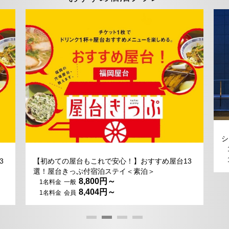
シ
3
【初めての屋台もこれで安心！】おすすめ屋台13
選！屋台きっぷ付宿泊ステイ＜素泊＞
8,800
8,404