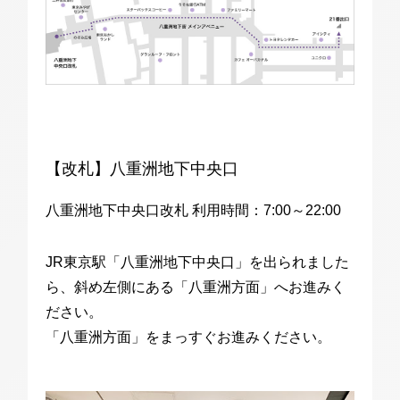
2人
1室
人数
室数
ユー
イン
ファ
チェックイン日がお決まりでない方
チュ
スタ
イス
クラブモントレ
ーブ
グラ
ブッ
ム
ク
求人情報
【改札】八重洲地下中央口
宿泊予約確認・キャンセル
八重洲地下中央口改札 利用時間：7:00～22:00
JR東京駅「八重洲地下中央口」を出られました
ら、斜め左側にある「八重洲方面」へお進みく
ださい。
「八重洲方面」をまっすぐお進みください。