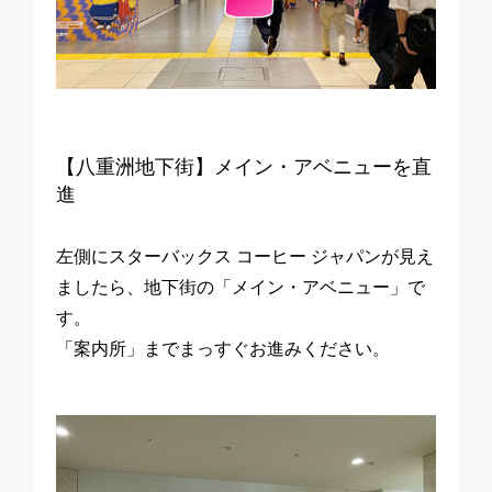
【八重洲地下街】メイン・アベニューを直
進
左側にスターバックス コーヒー ジャパンが見え
ましたら、地下街の「メイン・アベニュー」で
す。
「案内所」までまっすぐお進みください。