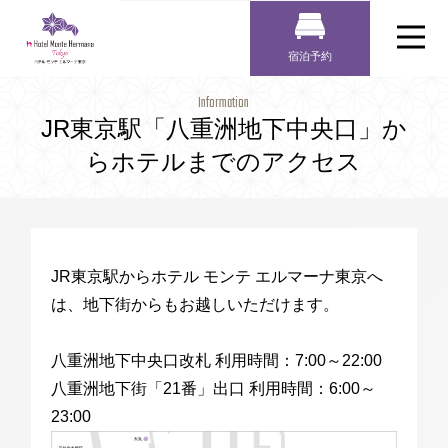
宿泊予約
宿泊検索
【公式】JR
Information
東京駅「八重
航空券＋宿泊検索
JR東京駅「八重洲地下中央口」か
トップページ
洲地下中央
らホテルまでのアクセス
新幹線・JR＋宿泊検索
客室
口」からホテ
ルまでのアク
朝食
チェックイン日がお決まりの方
セス｜ホテル
宿泊プラン
モンテ エル
チェックイン
JR東京駅からホテル モンテ エルマーナ東京へ
館内設備
マーナ東京｜
は、地下街からもお越しいただけます。
JR東京駅近
アクセス・観光情報
くのホテル
チェックアウト
よくあるご質問
八重洲地下中央口改札 利用時間：7:00～22:00
お問い合わせ
八重洲地下街「21番」出口 利用時間：6:00～
23:00
オンラインショップ