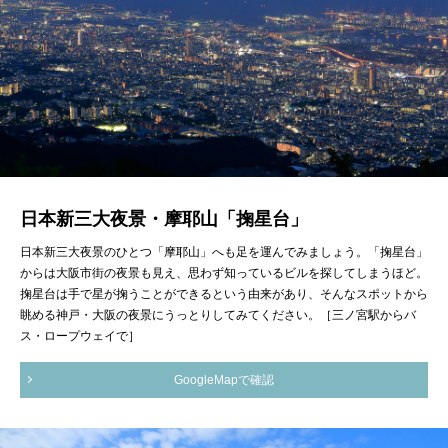
日本新三大夜景・摩耶山「掬星台」
日本新三大夜景のひとつ「摩耶山」へも足を運んでみましょう。「掬星台」
からは大阪市街の夜景も見え、思わず知っているビルを探してしまうほど。
掬星台は手で星が掬うことができるという由来があり、そんなスポットから
眺める神戸・大阪の夜景にうっとりしてみてください。［三ノ宮駅からバ
ス・ロープウェイで］
GoogleMapで確認