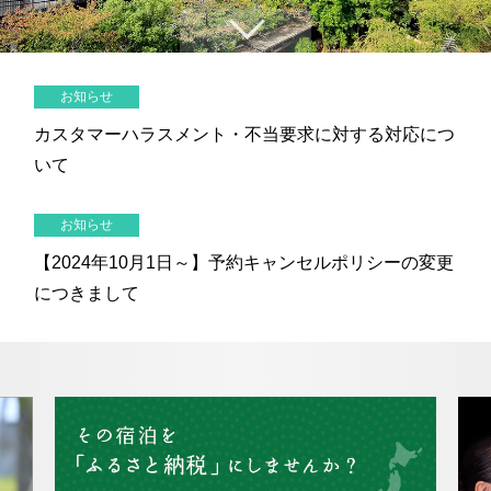
2人
1室
人数
室数
↓
トリ
ユー
イン
ファ
チェックイン日がお決まりでない方
ップ
チュ
スタ
イス
お知らせ
クラブモントレ
アド
ーブ
グラ
ブッ
カスタマーハラスメント・不当要求に対する対応につ
バイ
ム
ク
求人情報
いて
ザー
お知らせ
宿泊予約確認・キャンセル
【2024年10月1日～】予約キャンセルポリシーの変更
につきまして