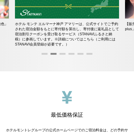
旅色」
ホテル モンテ エルマーナ神戸 アマリーは、公式サイトでご予約
【販
された宿泊金額をもとに寄付額を算出し、寄付後に返礼品として
plu
宿泊割引クーポンを受け取るサービス（STANAVIふるさと納
税）に参画しています。※詳細についてはこちら（ご利用には
STANAVI会員登録が必要です。）
最低価格保証
ホテルモントレグループの公式ホームページでのご宿泊料金は、どの予約サ