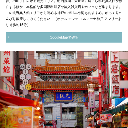
神戸の山手に広がる観光エリア。明治後期～大正期に建てられた異人館が点
在するほか、本格的な多国籍料理店や輸入雑貨店やカフェなど集まります。
この北野異人館エリアから眺める神戸の街並みや海もおすすめ。ゆっくりの
んびり散策してみてください。［ホテル モンテ エルマーナ神戸 アマリーよ
り徒歩約15分］
GoogleMapで確認