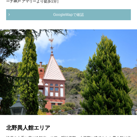
ーナ神戸 アマリーより徒歩1分］
GoogleMapで確認
北野異人館エリア