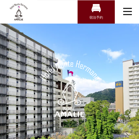
宿泊予約
宿泊検索
ホテル モン
テ エルマー
航空券＋宿泊検索
トップページ
ナ神戸 アマ
新幹線・JR＋宿泊検索
客室
リー｜三ノ宮
駅・三宮駅近
朝食
チェックイン日がお決まりの方
くのホテル
宿泊プラン
チェックイン
館内設備
アクセス・観光情報
チェックアウト
よくあるご質問
お問い合わせ
オンラインショップ